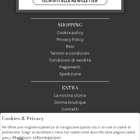
ISCRIVITI ALLA NEWSLETTER
84122 Salerno Italia
P IVA 03024950655
SHOPPING
Cookie policy
Privacy Policy
Resi
Termini e condizioni
Condizioni di vendita
Pagamenti
Spedizione
EXTRA
La nostra storia
Donna boutique
Contatti
Cookies & Privacy
Telefono:
Whatsapp:
Contatti:
Per offrire una migliore esperienza di navigazione questo sito si avvale di cookie di
089237858
3338855601
info@donna1981.it
profilazione. Scegli se accettare o meno tali cookie come descritto nella pagina cookie
Maggiori Informazioni
policy.