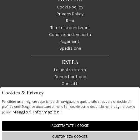
Cookie policy
Privacy Policy
Resi
Termini e condizioni
Condizioni di vendita
Pagamenti
Spedizione
EXTRA
La nostra storia
Donna boutique
Contatti
Cookies & Privacy
Telefono:
Whatsapp:
Contatti:
Per offrire una migliore esperienza di navigazione questo sito si avvale di cookie di
089237858
3338855601
info@donna1981.it
profilazione. Scegli se accettare o meno tali cookie come descritto nella pagina cookie
Maggiori Informazioni
policy.
Facebook
Instagram
Pinterest
Linkedin
ACCETTA TUTTI I COOKIE
CUSTOMIZZA COOKIES