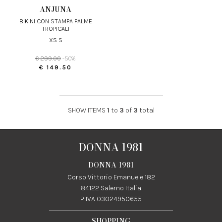
ANJUNA
BIKINI CON STAMPA PALME
TROPICALI
XS S
€ 299.00
-50%
€ 149.50
SHOW ITEMS
1
to
3
of
3
total
DONNA 1981
DONNA 1981
Corso Vittorio Emanuele 182
84122 Salerno Italia
P IVA 03024950655
SHOPPING