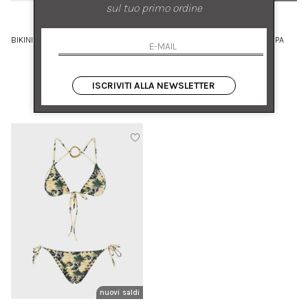
sul tuo primo ordine
ANJUNA
ANJUNA
BIKINI IN MICROFIBRA CON STAMPA
BIKINI REVERSIBILE STAMPA
TROPICALE
ANIMALIER E FLOREALE
L
XS S
ISCRIVITI ALLA NEWSLETTER
€ 289.00
-50%
€ 299.00
-50%
€ 144.50
€ 149.50
nuovi arrivi
saldi