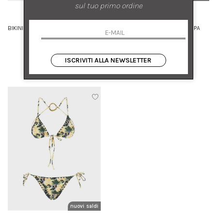
sul tuo primo ordine
ANJUNA
ANJUNA
BIKINI IN MICROFIBRA CON STAMPA
BIKINI REVERSIBILE STAMPA
TROPICALE
ANIMALIER E FLOREALE
L
XS S
ISCRIVITI ALLA NEWSLETTER
€ 289.00
-50%
€ 299.00
-50%
€ 144.50
€ 149.50
nuovi arrivi
saldi