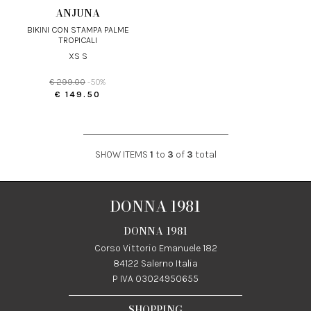
ANJUNA
BIKINI CON STAMPA PALME
TROPICALI
XS S
€ 299.00
-50%
€ 149.50
SHOW ITEMS
1
to
3
of
3
total
DONNA 1981
DONNA 1981
Corso Vittorio Emanuele 182
84122 Salerno Italia
P IVA 03024950655
SHOPPING