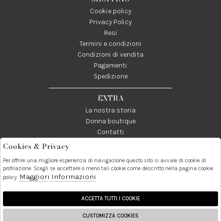
Cookie policy
Privacy Policy
Resi
Termini e condizioni
Condizioni di vendita
Pagamenti
Spedizione
EXTRA
La nostra storia
Donna boutique
Contatti
Cookies & Privacy
Telefono:
Whatsapp:
Contatti:
Per offrire una migliore esperienza di navigazione questo sito si avvale di cookie di
089237858
3338855601
info@donna1981.it
profilazione. Scegli se accettare o meno tali cookie come descritto nella pagina cookie
Maggiori Informazioni
policy.
Facebook
Instagram
Pinterest
Linkedin
ACCETTA TUTTI I COOKIE
CUSTOMIZZA COOKIES