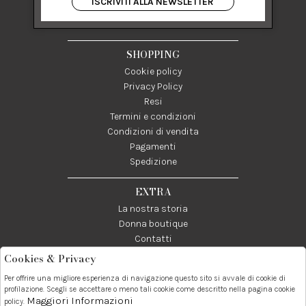
ISCRIVITI ALLA NEWSLETTER
84122 Salerno Italia
P IVA 03024950655
SHOPPING
Cookie policy
Privacy Policy
Resi
Termini e condizioni
Condizioni di vendita
Pagamenti
Spedizione
EXTRA
La nostra storia
Donna boutique
Contatti
Cookies & Privacy
Telefono:
Whatsapp:
Contatti:
Per offrire una migliore esperienza di navigazione questo sito si avvale di cookie di
089237858
3338855601
info@donna1981.it
profilazione. Scegli se accettare o meno tali cookie come descritto nella pagina cookie
Maggiori Informazioni
policy.