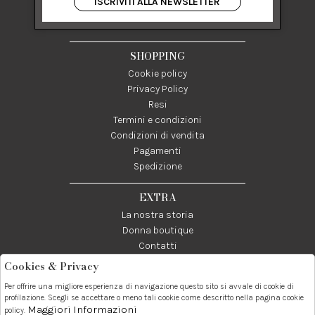
ISCRIVITI ALLA NEWSLETTER
84122 Salerno Italia
P IVA 03024950655
SHOPPING
Cookie policy
Privacy Policy
Resi
Termini e condizioni
Condizioni di vendita
Pagamenti
Spedizione
EXTRA
La nostra storia
Donna boutique
Contatti
Cookies & Privacy
Telefono:
Whatsapp:
Contatti:
Per offrire una migliore esperienza di navigazione questo sito si avvale di cookie di
089237858
3338855601
info@donna1981.it
profilazione. Scegli se accettare o meno tali cookie come descritto nella pagina cookie
Maggiori Informazioni
policy.