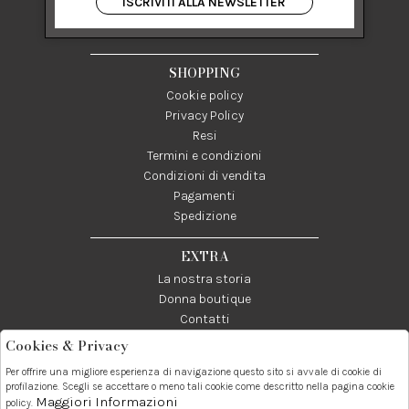
ISCRIVITI ALLA NEWSLETTER
84122 Salerno Italia
P IVA 03024950655
SHOPPING
Cookie policy
Privacy Policy
Resi
Termini e condizioni
Condizioni di vendita
Pagamenti
Spedizione
EXTRA
La nostra storia
Donna boutique
Contatti
Cookies & Privacy
Telefono:
Whatsapp:
Contatti:
Per offrire una migliore esperienza di navigazione questo sito si avvale di cookie di
089237858
3338855601
info@donna1981.it
profilazione. Scegli se accettare o meno tali cookie come descritto nella pagina cookie
Maggiori Informazioni
policy.