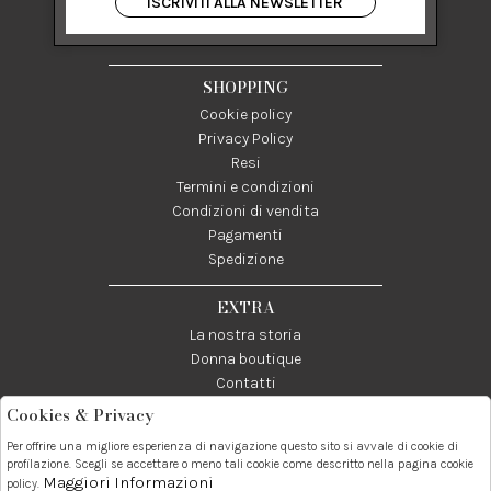
ISCRIVITI ALLA NEWSLETTER
84122 Salerno Italia
P IVA 03024950655
SHOPPING
Cookie policy
Privacy Policy
Resi
Termini e condizioni
Condizioni di vendita
Pagamenti
Spedizione
EXTRA
La nostra storia
Donna boutique
Contatti
Cookies & Privacy
Telefono:
Whatsapp:
Contatti:
Per offrire una migliore esperienza di navigazione questo sito si avvale di cookie di
089237858
3338855601
info@donna1981.it
profilazione. Scegli se accettare o meno tali cookie come descritto nella pagina cookie
Maggiori Informazioni
policy.