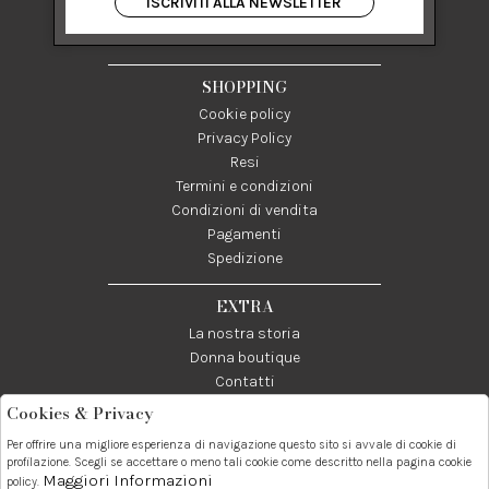
ISCRIVITI ALLA NEWSLETTER
84122 Salerno Italia
P IVA 03024950655
SHOPPING
Cookie policy
Privacy Policy
Resi
Termini e condizioni
Condizioni di vendita
Pagamenti
Spedizione
EXTRA
La nostra storia
Donna boutique
Contatti
Cookies & Privacy
Telefono:
Whatsapp:
Contatti:
Per offrire una migliore esperienza di navigazione questo sito si avvale di cookie di
089237858
3338855601
info@donna1981.it
profilazione. Scegli se accettare o meno tali cookie come descritto nella pagina cookie
Maggiori Informazioni
policy.