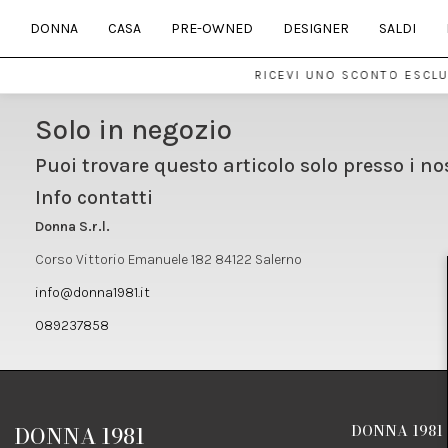
DONNA
CASA
PRE-OWNED
DESIGNER
SALDI
RICEVI UNO SCONTO ESCLUS
Solo in negozio
Puoi trovare questo articolo solo presso i no
Info contatti
Donna S.r.l.
Corso Vittorio Emanuele 182 84122 Salerno
info@donna1981.it
089237858
DONNA 1981
DONNA 1981