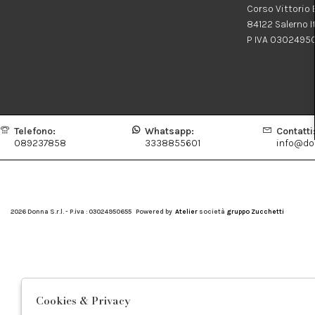
Corso Vittorio
84122 Salerno I
P IVA 0302495
Telefono:
Whatsapp:
Contatti
089237858
3338855601
info@don
2026 Donna S.r.l. - P.iva : 03024950655 Powered by
Atelier
società
gruppo Zucchetti
Cookies & Privacy