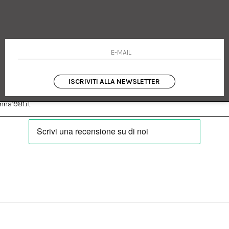
 Emanuele 182
Cookie policy
talia
Privacy Policy
0655
Resi
Termini e condizioni
Condizioni di vendita
Pagamenti
Spedizione
ISCRIVITI ALLA NEWSLETTER
:
Facebook
Instagram
na1981.it