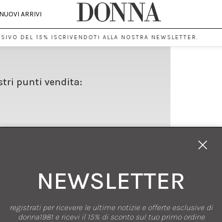
NUOVI ARRIVI
SIVO DEL 15% ISCRIVENDOTI ALLA NOSTRA NEWSLETTER.
stri punti vendita:
NEWSLETTER
registrati per ricevere le ultime notizie e offerte esclusive di
SHOPPING
donna1981 e ricevi il 15% di sconto sul tuo primo ordine