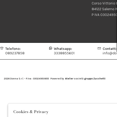
Corso Vittorio
84122 Salerno I
P IVA 0302495
Telefono:
Whatsapp:
Contatti
089237858
3338855601
info@don
2026 Donna S.r.l. - P.iva : 03024950655 Powered by
Atelier
società
gruppo Zucchetti
Cookies & Privacy