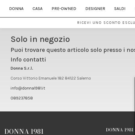
DONNA
CASA
PRE-OWNED
DESIGNER
SALDI
RICEVI UNO SCONTO ESCLU
Solo in negozio
Puoi trovare questo articolo solo presso i no
Info contatti
Donna S.r.l.
Corso Vittorio Emanuele 182 84122 Salerno
info@donna1981.it
089237858
DONNA 1981
DONNA 1981