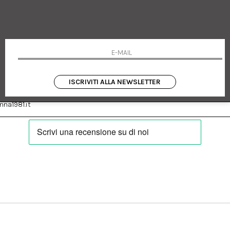
 Emanuele 182
Cookie policy
talia
Privacy Policy
0655
Resi
Termini e condizioni
Condizioni di vendita
Pagamenti
Spedizione
ISCRIVITI ALLA NEWSLETTER
:
Facebook
Instagram
na1981.it