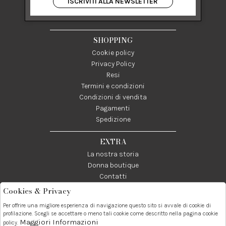
ISCRIVITI ALLA NEWSLETTER
84122 Salerno Italia
P IVA 03024950655
SHOPPING
Cookie policy
Privacy Policy
Resi
Termini e condizioni
Condizioni di vendita
Pagamenti
Spedizione
EXTRA
La nostra storia
Donna boutique
Contatti
Cookies & Privacy
Telefono:
Whatsapp:
Contatti:
Per offrire una migliore esperienza di navigazione questo sito si avvale di cookie di
089237858
3338855601
info@donna1981.it
profilazione. Scegli se accettare o meno tali cookie come descritto nella pagina cookie
Maggiori Informazioni
policy.