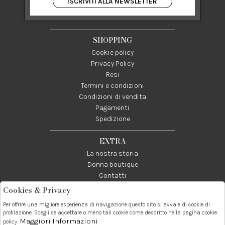
ISCRIVITI ALLA NEWSLETTER
84122 Salerno Italia
P IVA 03024950655
SHOPPING
Cookie policy
Privacy Policy
Resi
Termini e condizioni
Condizioni di vendita
Pagamenti
Spedizione
EXTRA
La nostra storia
Donna boutique
Contatti
Cookies & Privacy
Telefono:
Whatsapp:
Contatti:
Per offrire una migliore esperienza di navigazione questo sito si avvale di cookie di
089237858
3338855601
info@donna1981.it
profilazione. Scegli se accettare o meno tali cookie come descritto nella pagina cookie
Maggiori Informazioni
policy.