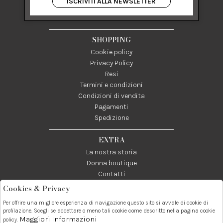
ISCRIVITI ALLA NEWSLETTER
84122 Salerno Italia
P IVA 03024950655
SHOPPING
Cookie policy
Privacy Policy
Resi
Termini e condizioni
Condizioni di vendita
Pagamenti
Spedizione
EXTRA
La nostra storia
Donna boutique
Contatti
Cookies & Privacy
Telefono:
Whatsapp:
Contatti:
Per offrire una migliore esperienza di navigazione questo sito si avvale di cookie di
089237858
3338855601
info@donna1981.it
profilazione. Scegli se accettare o meno tali cookie come descritto nella pagina cookie
Maggiori Informazioni
policy.