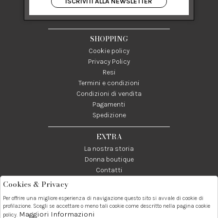
ISCRIVITI ALLA NEWSLETTER
84122 Salerno Italia
P IVA 03024950655
SHOPPING
Cookie policy
Privacy Policy
Resi
Termini e condizioni
Condizioni di vendita
Pagamenti
Spedizione
EXTRA
La nostra storia
Donna boutique
Contatti
Cookies & Privacy
Telefono:
Whatsapp:
Contatti:
Per offrire una migliore esperienza di navigazione questo sito si avvale di cookie di
089237858
3338855601
info@donna1981.it
profilazione. Scegli se accettare o meno tali cookie come descritto nella pagina cookie
Maggiori Informazioni
policy.