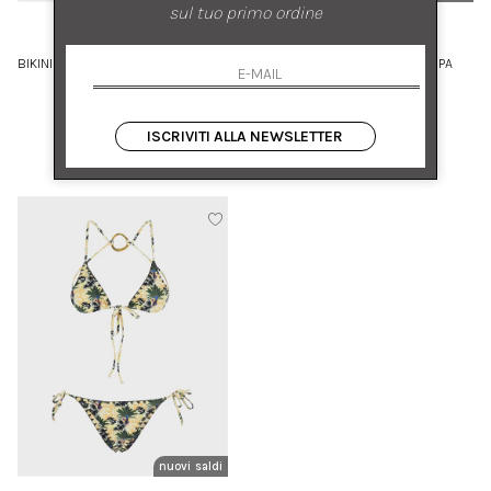
sul tuo primo ordine
ANJUNA
ANJUNA
BIKINI IN MICROFIBRA CON STAMPA
BIKINI REVERSIBILE STAMPA
TROPICALE
ANIMALIER E FLOREALE
L
XS S
ISCRIVITI ALLA NEWSLETTER
€ 289.00
-50%
€ 299.00
-50%
€ 144.50
€ 149.50
nuovi arrivi
saldi