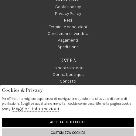
Cookie policy
Privacy Policy
Resi
Termini e condizioni
Condizioni di vendita
Pagamenti
Spedizione
EXTRA
La nostra storia
Donna boutique
Contatti
Cookies & Privacy
Telefono:
Whatsapp:
Contatti:
Per offrire una migliore esperienza di navigazione questo sito si avvale di cookie di
089237858
3338855601
info@donna1981.it
profilazione. Scegli se accettare o meno tali cookie come descritto nella pagina cookie
Maggiori Informazioni
policy.
Facebook
Instagram
Pinterest
Linkedin
ACCETTA TUTTI I COOKIE
CUSTOMIZZA COOKIES