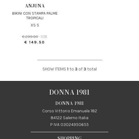
ANJUNA
BIKINI CON STAMPA PALME
TROPICALI
XS S
€ 299.00
-50%
€ 149.50
SHOW ITEMS
1
to
3
of
3
total
DONNA 1981
DONNA 1981
Corso Vittorio Emanuele 182
84122 Salerno Italia
P IVA 03024950655
SHOPPING