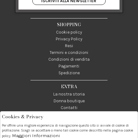
ISCRIVITI ALLA NEWSLETTER
84122 Salerno Italia
P IVA 03024950655
SHOPPING
Cookie policy
Privacy Policy
Resi
Termini e condizioni
Condizioni di vendita
Pagamenti
Spedizione
EXTRA
La nostra storia
Donna boutique
Contatti
Cookies & Privacy
Telefono:
Whatsapp:
Contatti:
Per offrire una migliore esperienza di navigazione questo sito si avvale di cookie di
089237858
3338855601
info@donna1981.it
profilazione. Scegli se accettare o meno tali cookie come descritto nella pagina cookie
Maggiori Informazioni
policy.