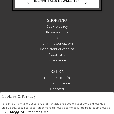
ISCRIVITI ALLA NEWSLETTER
84122 Salerno Italia
P IVA 03024950655
SHOPPING
Cookie policy
Privacy Policy
Resi
Termini e condizioni
Condizioni di vendita
Pagamenti
Spedizione
EXTRA
La nostra storia
Donna boutique
Contatti
Cookies & Privacy
Telefono:
Whatsapp:
Contatti:
Per offrire una migliore esperienza di navigazione questo sito si avvale di cookie di
089237858
3338855601
info@donna1981.it
profilazione. Scegli se accettare o meno tali cookie come descritto nella pagina cookie
Maggiori Informazioni
policy.