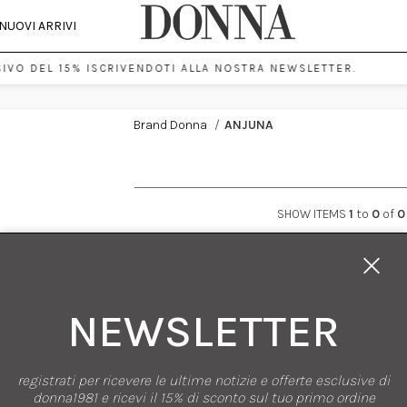
NUOVI ARRIVI
IVO DEL 15% ISCRIVENDOTI ALLA NOSTRA NEWSLETTER.
Brand Donna
/
ANJUNA
SHOW ITEMS
1
to
0
of
0
NEWSLETTER
registrati per ricevere le ultime notizie e offerte esclusive di
 1981
SHOPPING
donna1981 e ricevi il 15% di sconto sul tuo primo ordine