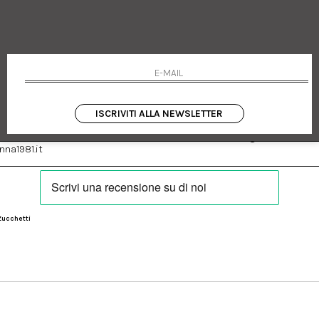
ittorio Emanuele 182
Cookie policy
alerno Italia
Privacy Policy
03024950655
Resi
Termini e condizioni
Condizioni di vendita
Pagamenti
Spedizione
ISCRIVITI ALLA NEWSLETTER
:
Facebook
Instagram
na1981.it
Zucchetti