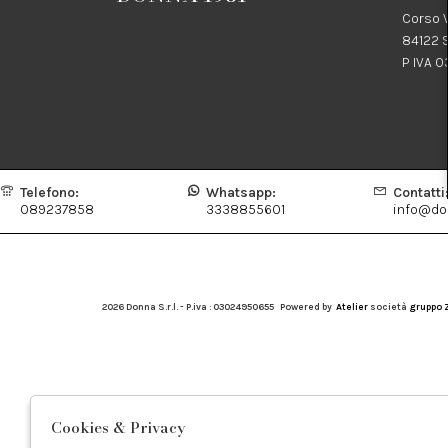
Corso V
84122 S
P IVA 
Telefono:
Whatsapp:
Contatti
089237858
3338855601
info@don
2026 Donna S.r.l. - P.iva : 03024950655 Powered by
Atelier
società
gruppo 
Cookies & Privacy