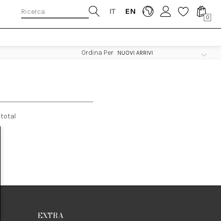
IT
EN
0
Ordina Per
total
EXTRA