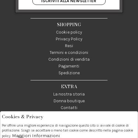
ISCRIVITI ALLA NEWSLETTER
84122 Salerno Italia
P IVA 03024950655
SHOPPING
Cookie policy
Privacy Policy
Resi
Termini e condizioni
Condizioni di vendita
Pagamenti
Spedizione
EXTRA
La nostra storia
Donna boutique
Contatti
Cookies & Privacy
Telefono:
Whatsapp:
Contatti:
Per offrire una migliore esperienza di navigazione questo sito si avvale di cookie di
089237858
3338855601
info@donna1981.it
profilazione. Scegli se accettare o meno tali cookie come descritto nella pagina cookie
Maggiori Informazioni
policy.