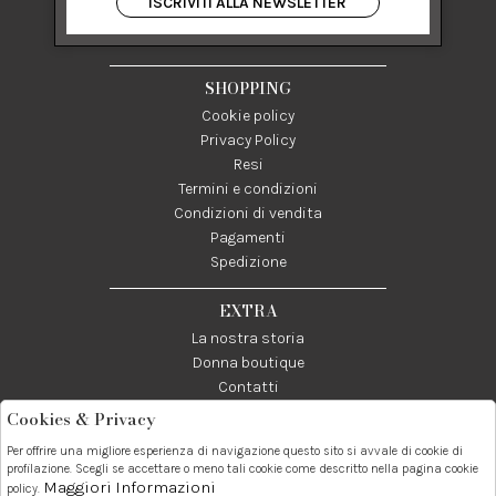
ISCRIVITI ALLA NEWSLETTER
84122 Salerno Italia
P IVA 03024950655
SHOPPING
Cookie policy
Privacy Policy
Resi
Termini e condizioni
Condizioni di vendita
Pagamenti
Spedizione
EXTRA
La nostra storia
Donna boutique
Contatti
Cookies & Privacy
Telefono:
Whatsapp:
Contatti:
Per offrire una migliore esperienza di navigazione questo sito si avvale di cookie di
089237858
3338855601
info@donna1981.it
profilazione. Scegli se accettare o meno tali cookie come descritto nella pagina cookie
Maggiori Informazioni
policy.