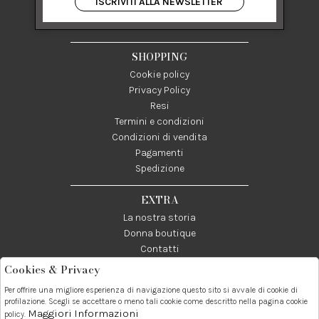
ISCRIVITI ALLA NEWSLETTER
84122 Salerno Italia
P IVA 03024950655
SHOPPING
Cookie policy
Privacy Policy
Resi
Termini e condizioni
Condizioni di vendita
Pagamenti
Spedizione
EXTRA
La nostra storia
Donna boutique
Contatti
Cookies & Privacy
Telefono:
Whatsapp:
Contatti:
Per offrire una migliore esperienza di navigazione questo sito si avvale di cookie di
089237858
3338855601
info@donna1981.it
profilazione. Scegli se accettare o meno tali cookie come descritto nella pagina cookie
Maggiori Informazioni
policy.