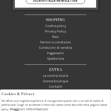
ISCRIVITI ALLA NEWSLETTER
84122 Salerno Italia
P IVA 03024950655
SHOPPING
Cookie policy
Privacy Policy
Resi
Termini e condizioni
Condizioni di vendita
Pagamenti
Spedizione
EXTRA
La nostra storia
Donna boutique
Contatti
Cookies & Privacy
Telefono:
Whatsapp:
Contatti:
Per offrire una migliore esperienza di navigazione questo sito si avvale di cookie di
089237858
3338855601
info@donna1981.it
profilazione. Scegli se accettare o meno tali cookie come descritto nella pagina cookie
Maggiori Informazioni
policy.