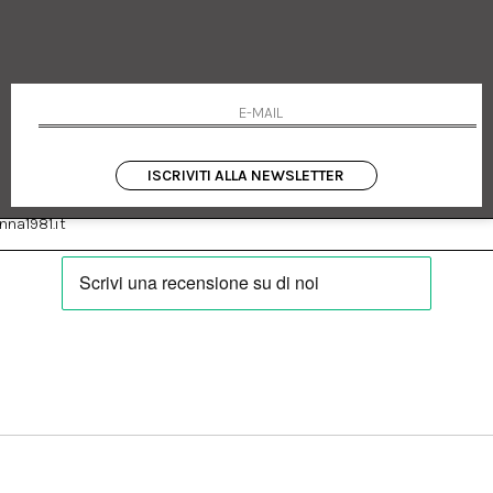
 Emanuele 182
Cookie policy
talia
Privacy Policy
0655
Resi
Termini e condizioni
Condizioni di vendita
Pagamenti
Spedizione
ISCRIVITI ALLA NEWSLETTER
:
Facebook
Instagram
na1981.it