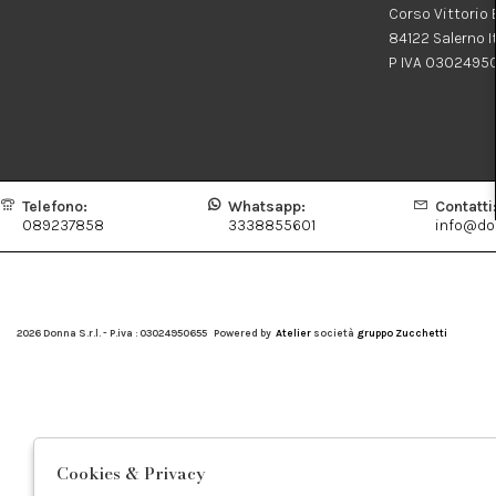
Corso Vittorio
84122 Salerno I
P IVA 0302495
Telefono:
Whatsapp:
Contatti
089237858
3338855601
info@don
2026 Donna S.r.l. - P.iva : 03024950655 Powered by
Atelier
società
gruppo Zucchetti
Cookies & Privacy