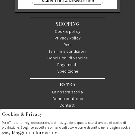
ISCRIVITI ALLA NEWSLETTER
84122 Salerno Italia
P IVA 03024950655
SHOPPING
Cookie policy
Privacy Policy
Resi
Termini e condizioni
Condizioni di vendita
Pagamenti
Spedizione
EXTRA
La nostra storia
Donna boutique
Contatti
Cookies & Privacy
Telefono:
Whatsapp:
Contatti:
Per offrire una migliore esperienza di navigazione questo sito si avvale di cookie di
089237858
3338855601
info@donna1981.it
profilazione. Scegli se accettare o meno tali cookie come descritto nella pagina cookie
Maggiori Informazioni
policy.