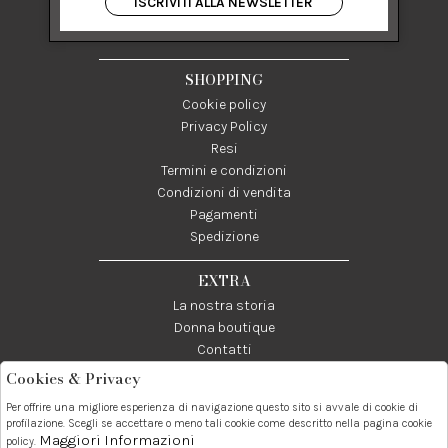
ISCRIVITI ALLA NEWSLETTER
84122 Salerno Italia
P IVA 03024950655
SHOPPING
Cookie policy
Privacy Policy
Resi
Termini e condizioni
Condizioni di vendita
Pagamenti
Spedizione
EXTRA
La nostra storia
Donna boutique
Contatti
Cookies & Privacy
Telefono:
Whatsapp:
Contatti:
Per offrire una migliore esperienza di navigazione questo sito si avvale di cookie di
089237858
3338855601
info@donna1981.it
profilazione. Scegli se accettare o meno tali cookie come descritto nella pagina cookie
Maggiori Informazioni
policy.