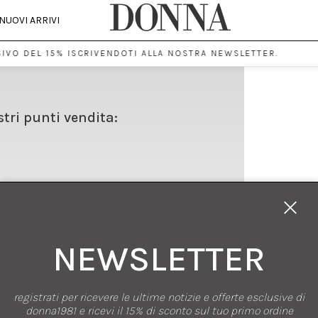
NUOVI ARRIVI
IVO DEL 15% ISCRIVENDOTI ALLA NOSTRA NEWSLETTER.
stri punti vendita:
NEWSLETTER
registrati per ricevere le ultime notizie e offerte esclusive di
SHOPPING
donna1981 e ricevi il 15% di sconto sul tuo primo ordine