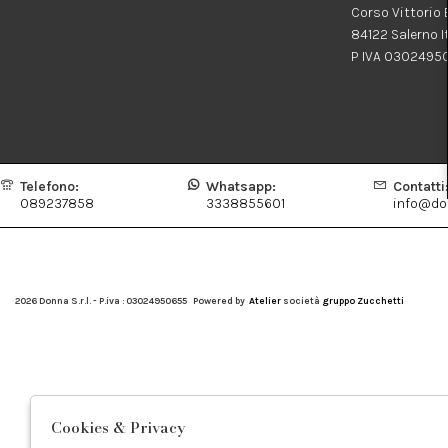
Corso Vittorio
84122 Salerno I
P IVA 0302495
Telefono:
Whatsapp:
Contatti
089237858
3338855601
info@don
2026 Donna S.r.l. - P.iva : 03024950655 Powered by
Atelier
società
gruppo Zucchetti
Cookies & Privacy