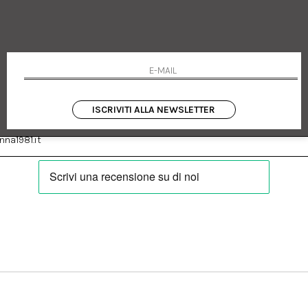
 Emanuele 182
Cookie policy
talia
Privacy Policy
0655
Resi
Termini e condizioni
Condizioni di vendita
Pagamenti
Spedizione
ISCRIVITI ALLA NEWSLETTER
:
Facebook
Instagram
na1981.it