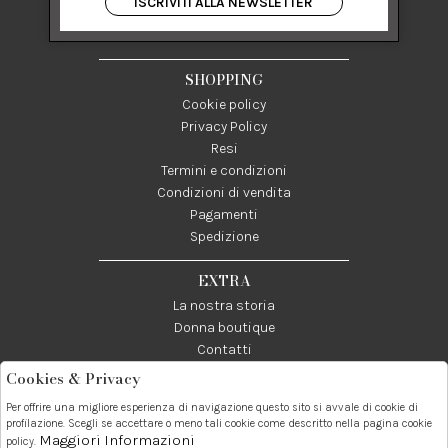
ISCRIVITI ALLA NEWSLETTER
84122 Salerno Italia
P IVA 03024950655
SHOPPING
Cookie policy
Privacy Policy
Resi
Termini e condizioni
Condizioni di vendita
Pagamenti
Spedizione
EXTRA
La nostra storia
Donna boutique
Contatti
Cookies & Privacy
Telefono:
Whatsapp:
Contatti:
Per offrire una migliore esperienza di navigazione questo sito si avvale di cookie di
089237858
3338855601
info@donna1981.it
profilazione. Scegli se accettare o meno tali cookie come descritto nella pagina cookie
Maggiori Informazioni
policy.