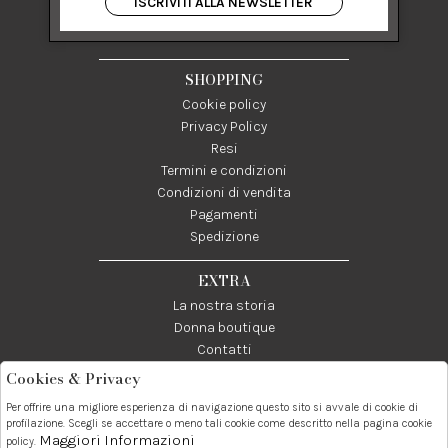
ISCRIVITI ALLA NEWSLETTER
84122 Salerno Italia
P IVA 03024950655
SHOPPING
Cookie policy
Privacy Policy
Resi
Termini e condizioni
Condizioni di vendita
Pagamenti
Spedizione
EXTRA
La nostra storia
Donna boutique
Contatti
Cookies & Privacy
Telefono:
Whatsapp:
Contatti:
Per offrire una migliore esperienza di navigazione questo sito si avvale di cookie di
089237858
3338855601
info@donna1981.it
profilazione. Scegli se accettare o meno tali cookie come descritto nella pagina cookie
Maggiori Informazioni
policy.