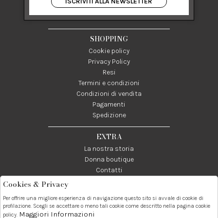
ISCRIVITI ALLA NEWSLETTER
84122 Salerno Italia
P IVA 03024950655
SHOPPING
Cookie policy
Privacy Policy
Resi
Termini e condizioni
Condizioni di vendita
Pagamenti
Spedizione
EXTRA
La nostra storia
Donna boutique
Contatti
Cookies & Privacy
Telefono:
Whatsapp:
Contatti:
Per offrire una migliore esperienza di navigazione questo sito si avvale di cookie di
089237858
3338855601
info@donna1981.it
profilazione. Scegli se accettare o meno tali cookie come descritto nella pagina cookie
Maggiori Informazioni
policy.