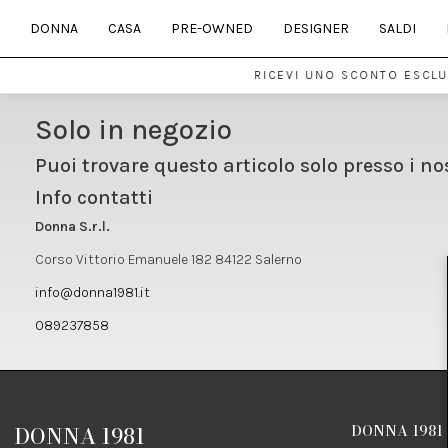
DONNA
CASA
PRE-OWNED
DESIGNER
SALDI
RICEVI UNO SCONTO ESCLUS
Solo in negozio
Puoi trovare questo articolo solo presso i no
Info contatti
Donna S.r.l.
Corso Vittorio Emanuele 182 84122 Salerno
info@donna1981.it
089237858
DONNA 1981
DONNA 1981