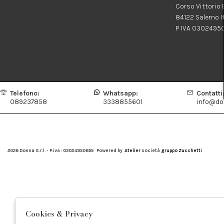
Corso Vittorio
84122 Salerno I
P IVA 0302495
Telefono:
Whatsapp:
Contatti
089237858
3338855601
info@don
2026 Donna S.r.l. - P.iva : 03024950655 Powered by
Atelier
società
gruppo Zucchetti
Cookies & Privacy