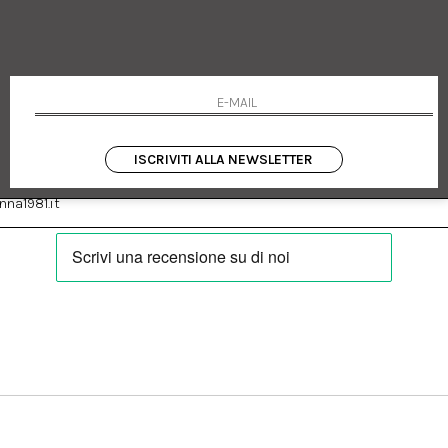
 Emanuele 182
Cookie policy
talia
Privacy Policy
0655
Resi
Termini e condizioni
Condizioni di vendita
Pagamenti
Spedizione
ISCRIVITI ALLA NEWSLETTER
:
Facebook
Instagram
na1981.it