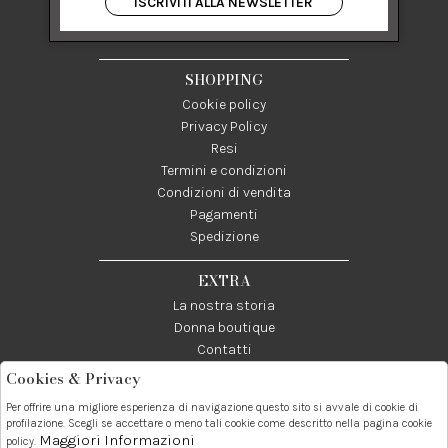
ISCRIVITI ALLA NEWSLETTER
84122 Salerno Italia
P IVA 03024950655
SHOPPING
Cookie policy
Privacy Policy
Resi
Termini e condizioni
Condizioni di vendita
Pagamenti
Spedizione
EXTRA
La nostra storia
Donna boutique
Contatti
Cookies & Privacy
Telefono:
Whatsapp:
Contatti:
Per offrire una migliore esperienza di navigazione questo sito si avvale di cookie di
089237858
3338855601
info@donna1981.it
profilazione. Scegli se accettare o meno tali cookie come descritto nella pagina cookie
Maggiori Informazioni
policy.