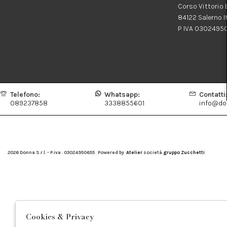
Corso Vittorio
84122 Salerno I
P IVA 0302495
Telefono:
Whatsapp:
Contatti
089237858
3338855601
info@don
2026 Donna S.r.l. - P.iva : 03024950655 Powered by
Atelier
società
gruppo Zucchetti
Cookies & Privacy