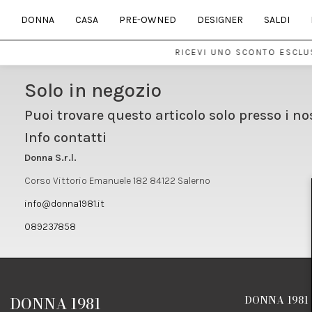
DONNA
CASA
PRE-OWNED
DESIGNER
SALDI
RICEVI UNO SCONTO ESCLUS
Solo in negozio
Puoi trovare questo articolo solo presso i no
Info contatti
Donna S.r.l.
Corso Vittorio Emanuele 182 84122 Salerno
info@donna1981.it
089237858
DONNA 1981
DONNA 1981