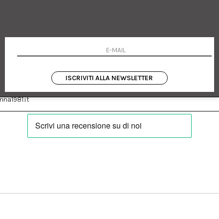
 Emanuele 182
Cookie policy
talia
Privacy Policy
0655
Resi
Termini e condizioni
Condizioni di vendita
Pagamenti
Spedizione
ISCRIVITI ALLA NEWSLETTER
:
Facebook
Instagram
na1981.it