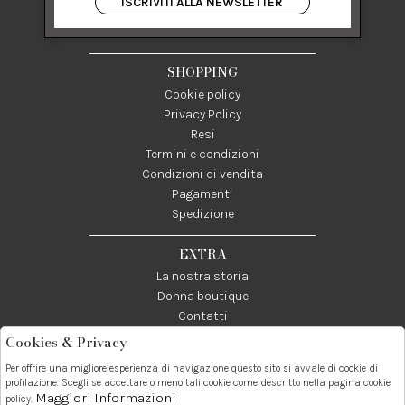
ISCRIVITI ALLA NEWSLETTER
84122 Salerno Italia
P IVA 03024950655
SHOPPING
Cookie policy
Privacy Policy
Resi
Termini e condizioni
Condizioni di vendita
Pagamenti
Spedizione
EXTRA
La nostra storia
Donna boutique
Contatti
Cookies & Privacy
Telefono:
Whatsapp:
Contatti:
Per offrire una migliore esperienza di navigazione questo sito si avvale di cookie di
089237858
3338855601
info@donna1981.it
profilazione. Scegli se accettare o meno tali cookie come descritto nella pagina cookie
Maggiori Informazioni
policy.