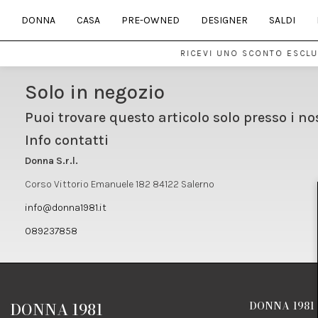
DONNA
CASA
PRE-OWNED
DESIGNER
SALDI
RICEVI UNO SCONTO ESCLUS
Solo in negozio
Puoi trovare questo articolo solo presso i no
Info contatti
Donna S.r.l.
Corso Vittorio Emanuele 182 84122 Salerno
info@donna1981.it
089237858
DONNA 1981
DONNA 1981