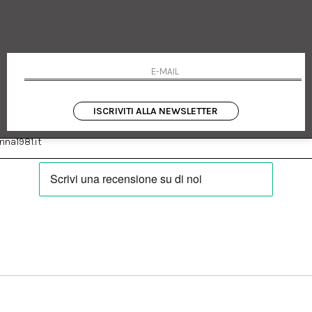
 Emanuele 182
Cookie policy
talia
Privacy Policy
0655
Resi
Termini e condizioni
Condizioni di vendita
Pagamenti
Spedizione
ISCRIVITI ALLA NEWSLETTER
:
Facebook
Instagram
na1981.it