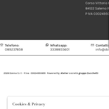
Corso Vittorio
84122 Salerno I
P IVA 0302495
Telefono:
Whatsapp:
Contatti
089237858
3338855601
info@don
2026 Donna S.r.l. - P.iva : 03024950655 Powered by
Atelier
società
gruppo Zucchetti
Cookies & Privacy