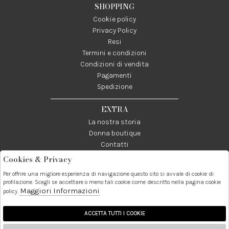
SHOPPING
Cookie policy
Privacy Policy
Resi
Termini e condizioni
Condizioni di vendita
Pagamenti
Spedizione
EXTRA
La nostra storia
Donna boutique
Contatti
Cookies & Privacy
Telefono:
Whatsapp:
Contatti:
Per offrire una migliore esperienza di navigazione questo sito si avvale di cookie di
089237858
3338855601
info@donna1981.it
profilazione. Scegli se accettare o meno tali cookie come descritto nella pagina cookie
Maggiori Informazioni
policy.
Facebook
Instagram
Pinterest
Linkedin
ACCETTA TUTTI I COOKIE