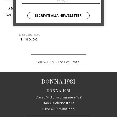
ANTONELLI FIRENZE
PANTALONI A RIGHE IN COTONE A
ISCRIVITI ALLA NEWSLETTER
GAMBA AMPIA
42
€ 380.00
-50%
€ 190.00
SHOW ITEMS
1
to
1
of
1
total
DONNA 1981
DONNA 1981
Corso Vittorio Emanuele 182
84122 Salerno Italia
P IVA 03024950655