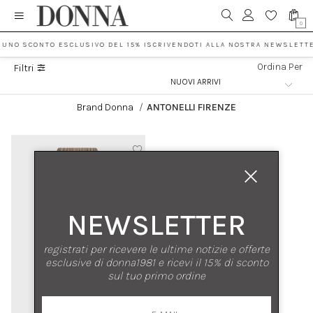
0
 UNO SCONTO ESCLUSIVO DEL 15% ISCRIVENDOTI ALLA NOSTRA NEWSLETTE
Ordina Per
Filtri
Brand Donna
/
ANTONELLI FIRENZE
NEWSLETTER
registrati per ricevere le ultime notizie e offerte
esclusive di donna1981 e ricevi il 15% di sconto
sul tuo primo ordine
nuovi arrivi
saldi