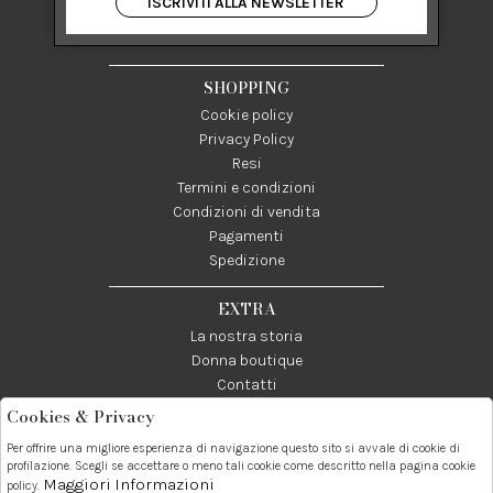
ISCRIVITI ALLA NEWSLETTER
84122 Salerno Italia
P IVA 03024950655
SHOPPING
Cookie policy
Privacy Policy
Resi
Termini e condizioni
Condizioni di vendita
Pagamenti
Spedizione
EXTRA
La nostra storia
Donna boutique
Contatti
Cookies & Privacy
Telefono:
Whatsapp:
Contatti:
Per offrire una migliore esperienza di navigazione questo sito si avvale di cookie di
089237858
3338855601
info@donna1981.it
profilazione. Scegli se accettare o meno tali cookie come descritto nella pagina cookie
Maggiori Informazioni
policy.