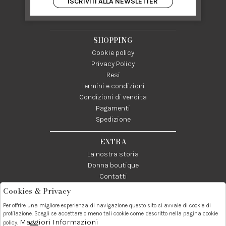
ISCRIVITI ALLA NEWSLETTER
84122 Salerno Italia
P IVA 03024950655
SHOPPING
Cookie policy
Privacy Policy
Resi
Termini e condizioni
Condizioni di vendita
Pagamenti
Spedizione
EXTRA
La nostra storia
Donna boutique
Contatti
Cookies & Privacy
Telefono:
Whatsapp:
Contatti:
Per offrire una migliore esperienza di navigazione questo sito si avvale di cookie di
089237858
3338855601
info@donna1981.it
profilazione. Scegli se accettare o meno tali cookie come descritto nella pagina cookie
Maggiori Informazioni
policy.