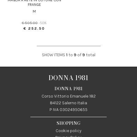
FRANGE
M
€ 505.00
-50%
€ 252.50
SHOW ITEMS
1
to
9
of
9
total
DONNA 1981
DONNA 1981
Corso Vittorio Emanuele 182
84122 Salerno Italia
P IVA 03024950655
SHOPPING
Cookie policy