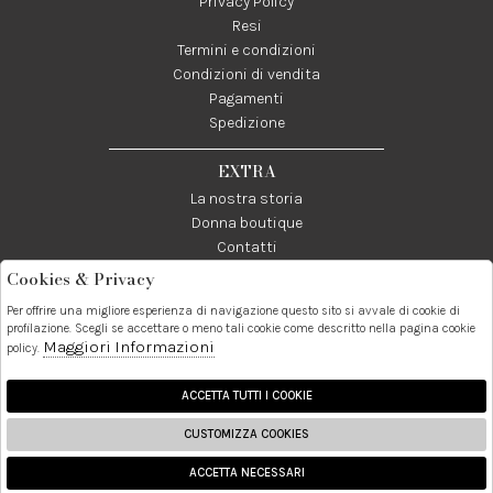
Privacy Policy
Resi
Termini e condizioni
Condizioni di vendita
Pagamenti
Spedizione
EXTRA
La nostra storia
Donna boutique
Contatti
Cookies & Privacy
Telefono:
Whatsapp:
Contatti:
Per offrire una migliore esperienza di navigazione questo sito si avvale di cookie di
089237858
3338855601
info@donna1981.it
profilazione. Scegli se accettare o meno tali cookie come descritto nella pagina cookie
Maggiori Informazioni
policy.
Facebook
Instagram
Pinterest
Linkedin
ACCETTA TUTTI I COOKIE
CUSTOMIZZA COOKIES
2026 Donna S.r.l. - P.iva :
ACCETTA NECESSARI
03024950655 Powered by
Atelier