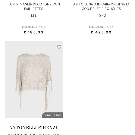
TOP IN MAGLIA DI COTONE CON
ABITO LUNGO IN CHIFFON DI SETA
PAILLETTES
CON BALZE E ROUCHES
M L
40 42
€ 370.00
-50%
€ 850.00
-50%
€ 185.00
€ 425.00
nuovi arrivi
saldi
ANTONELLI FIRENZE
MAGLIA A RETE IN COTONE CON