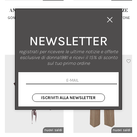
ANTONELLI FIRENZE
ANTONELLI FIRENZE
GONNA MIDI IN LINO A PANNELLI
GONNA MIDI A RIGHE IN COTONE
CON ELASTICO IN VITA
44
46
NEWSLETTER
€ 405.00
-50%
€ 420.00
-50%
€ 202.50
€ 210.00
registrati per ricevere le ultime notizie e offerte
esclusive di donna1981 e ricevi il 15% di sconto
sul tuo primo ordine
ISCRIVITI ALLA NEWSLETTER
nuovi arrivi
saldi
nuovi arrivi
saldi