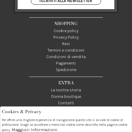
ISCRIVITI ALLA NEWSLETTER
84122 Salerno Italia
P IVA 03024950655
SHOPPING
Cookie policy
Privacy Policy
Resi
Termini e condizioni
Condizioni di vendita
Pagamenti
Spedizione
EXTRA
La nostra storia
Donna boutique
Contatti
Cookies & Privacy
Telefono:
Whatsapp:
Contatti:
Per offrire una migliore esperienza di navigazione questo sito si avvale di cookie di
089237858
3338855601
info@donna1981.it
profilazione. Scegli se accettare o meno tali cookie come descritto nella pagina cookie
Maggiori Informazioni
policy.