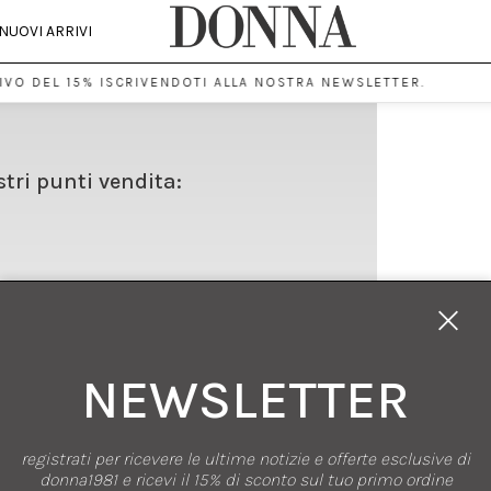
NUOVI ARRIVI
VO DEL 15% ISCRIVENDOTI ALLA NOSTRA NEWSLETTER.
stri punti vendita:
NEWSLETTER
registrati per ricevere le ultime notizie e offerte esclusive di
SHOPPING
donna1981 e ricevi il 15% di sconto sul tuo primo ordine