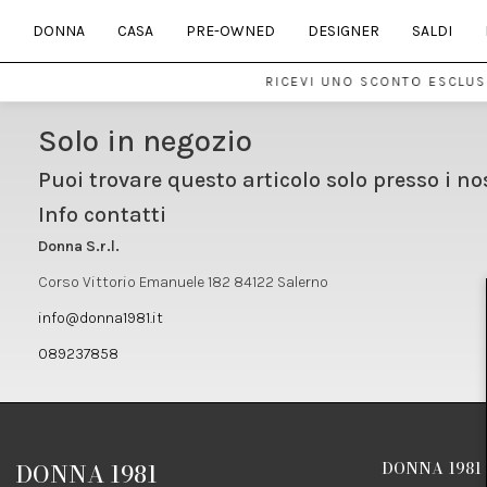
DONNA
CASA
PRE-OWNED
DESIGNER
SALDI
RICEVI UNO SCONTO ESCLUSI
Solo in negozio
Puoi trovare questo articolo solo presso i no
Info contatti
Donna S.r.l.
Corso Vittorio Emanuele 182 84122 Salerno
info@donna1981.it
089237858
DONNA 1981
DONNA 1981