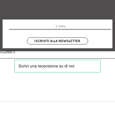
 Emanuele 182
Cookie policy
talia
Privacy Policy
0655
Resi
Termini e condizioni
Condizioni di vendita
Pagamenti
Spedizione
ISCRIVITI ALLA NEWSLETTER
:
Facebook
Instagram
na1981.it