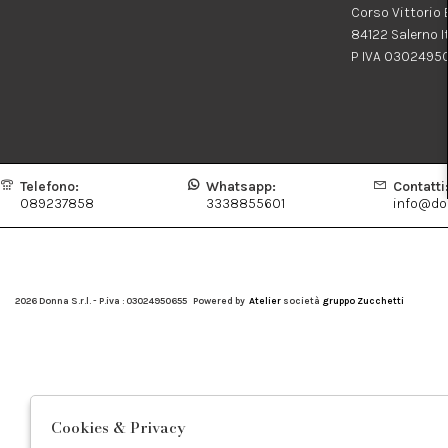
Corso Vittorio
84122 Salerno I
P IVA 0302495
Telefono:
Whatsapp:
Contatti
089237858
3338855601
info@don
2026 Donna S.r.l. - P.iva : 03024950655 Powered by
Atelier
società
gruppo Zucchetti
Cookies & Privacy