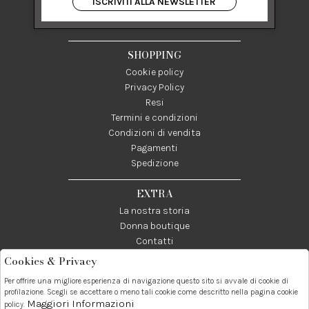
ISCRIVITI ALLA NEWSLETTER
84122 Salerno Italia
P IVA 03024950655
SHOPPING
Cookie policy
Privacy Policy
Resi
Termini e condizioni
Condizioni di vendita
Pagamenti
Spedizione
EXTRA
La nostra storia
Donna boutique
Contatti
Cookies & Privacy
Telefono:
Whatsapp:
Contatti:
Per offrire una migliore esperienza di navigazione questo sito si avvale di cookie di
089237858
3338855601
info@donna1981.it
profilazione. Scegli se accettare o meno tali cookie come descritto nella pagina cookie
Maggiori Informazioni
policy.