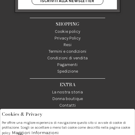
ISCRIVITI ALLA NEWSLETTER
84122 Salerno Italia
P IVA 03024950655
SHOPPING
Cookie policy
Privacy Policy
Resi
Termini e condizioni
Condizioni di vendita
Pagamenti
Spedizione
EXTRA
La nostra storia
Donna boutique
Contatti
Cookies & Privacy
Telefono:
Whatsapp:
Contatti:
Per offrire una migliore esperienza di navigazione questo sito si avvale di cookie di
089237858
3338855601
info@donna1981.it
profilazione. Scegli se accettare o meno tali cookie come descritto nella pagina cookie
Maggiori Informazioni
policy.