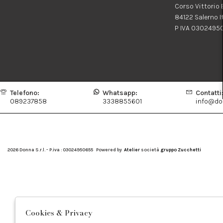
Corso Vittorio
84122 Salerno I
P IVA 0302495
Telefono:
Whatsapp:
Contatti
089237858
3338855601
info@don
2026 Donna S.r.l. - P.iva : 03024950655 Powered by
Atelier
società
gruppo Zucchetti
Cookies & Privacy