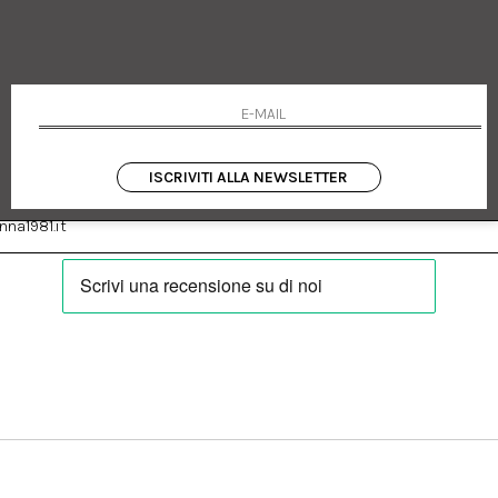
 Emanuele 182
Cookie policy
talia
Privacy Policy
0655
Resi
Termini e condizioni
Condizioni di vendita
Pagamenti
Spedizione
ISCRIVITI ALLA NEWSLETTER
:
Facebook
Instagram
na1981.it