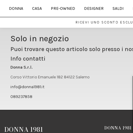
DONNA
CASA
PRE-OWNED
DESIGNER
SALDI
RICEVI UNO SCONTO ESCLUS
Solo in negozio
Puoi trovare questo articolo solo presso i no
Info contatti
Donna S.r.l.
Corso Vittorio Emanuele 182 84122 Salerno
info@donna1981.it
089237858
DONNA 1981
DONNA 1981