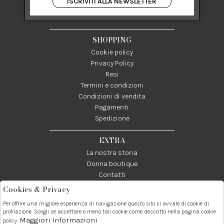
ISCRIVITI ALLA NEWSLETTER
84122 Salerno Italia
P IVA 03024950655
SHOPPING
Cookie policy
Privacy Policy
Resi
Termini e condizioni
Condizioni di vendita
Pagamenti
Spedizione
EXTRA
La nostra storia
Donna boutique
Contatti
Cookies & Privacy
Telefono:
Whatsapp:
Contatti:
Per offrire una migliore esperienza di navigazione questo sito si avvale di cookie di
089237858
3338855601
info@donna1981.it
profilazione. Scegli se accettare o meno tali cookie come descritto nella pagina cookie
Maggiori Informazioni
policy.