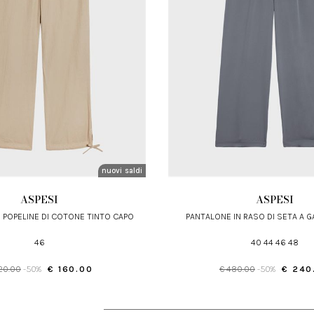
nuovi arrivi
saldi
ASPESI
ASPESI
N POPELINE DI COTONE TINTO CAPO
PANTALONE IN RASO DI SETA A 
46
40 44 46 48
20.00
-50%
€ 160.00
€ 480.00
-50%
€ 240