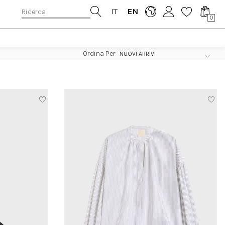
IT
EN
0
Ordina Per