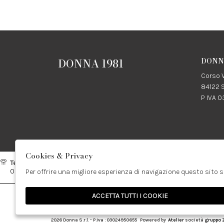
DONNA 1981
DONNA
Corso V
84122 S
P IVA 
Cookies & Privacy
Telefono:
Whatsapp:
Contatti
089237858
3338855601
info@don
Per offrire una migliore esperienza di navigazione questo sito s
ACCETTA TUTTI I COOKIE
🍪
2026 Donna S.r.l. - P.iva : 03024950655 Powered by
Atelier
società
gruppo 