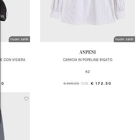
nuovi arrivi
saldi
nuovi arrivi
saldi
ASPESI
NE CON VISIERA
CAMICIA IN POPELINE RIGATO
42
00
€ 345.00
-50%
€ 172.50