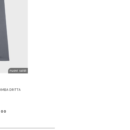
nuovi arrivi
saldi
GAMBA DRITTA
.00