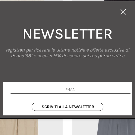
NEWSLETTER
nuovi arrivi
saldi
registrati per ricevere le ultime notizie e offerte esclusive di
ASPESI
ASPESI
donna1981 e ricevi il 15% di sconto sul tuo primo ordine
LLA WATERPROOF IN TAFFETAS
CAPPELLO IN GABARDINE DI COTO
S M
UNI
20.00
-50%
€ 210.00
€ 60.00
-30%
€ 42.
ISCRIVITI ALLA NEWSLETTER