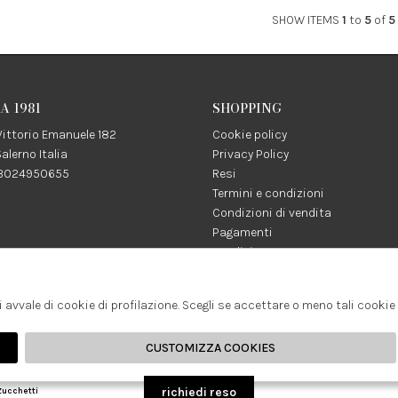
SHOW ITEMS
1
to
5
of
5
 1981
SHOPPING
ittorio Emanuele 182
Cookie policy
alerno Italia
Privacy Policy
03024950655
Resi
Termini e condizioni
Condizioni di vendita
Pagamenti
Spedizione
:
Facebook
Instagram
na1981.it
i avvale di cookie di profilazione. Scegli se accettare o meno tali cooki
CUSTOMIZZA COOKIES
richiedi reso
Zucchetti