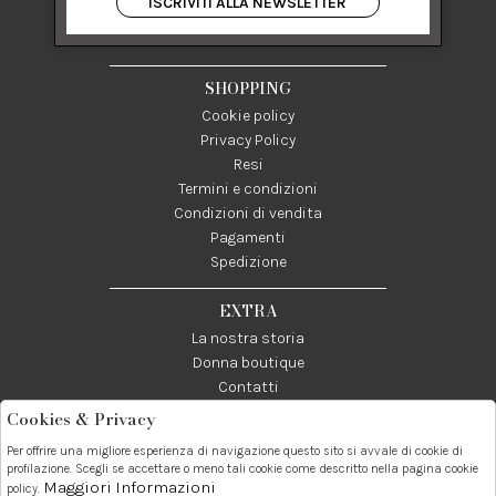
ISCRIVITI ALLA NEWSLETTER
84122 Salerno Italia
P IVA 03024950655
SHOPPING
Cookie policy
Privacy Policy
Resi
Termini e condizioni
Condizioni di vendita
Pagamenti
Spedizione
EXTRA
La nostra storia
Donna boutique
Contatti
Cookies & Privacy
Telefono:
Whatsapp:
Contatti:
Per offrire una migliore esperienza di navigazione questo sito si avvale di cookie di
089237858
3338855601
info@donna1981.it
profilazione. Scegli se accettare o meno tali cookie come descritto nella pagina cookie
Maggiori Informazioni
policy.