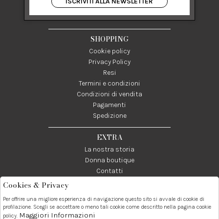
ISCRIVITI ALLA NEWSLETTER
84122 Salerno Italia
P IVA 03024950655
SHOPPING
Cookie policy
Privacy Policy
Resi
Termini e condizioni
Condizioni di vendita
Pagamenti
Spedizione
EXTRA
La nostra storia
Donna boutique
Contatti
Cookies & Privacy
Telefono:
Whatsapp:
Contatti:
Per offrire una migliore esperienza di navigazione questo sito si avvale di cookie di
089237858
3338855601
info@donna1981.it
profilazione. Scegli se accettare o meno tali cookie come descritto nella pagina cookie
Maggiori Informazioni
policy.