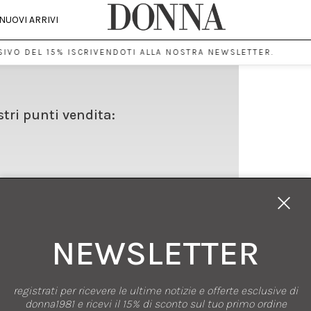
NUOVI ARRIVI
IVO DEL 15% ISCRIVENDOTI ALLA NOSTRA NEWSLETTER.
stri punti vendita:
NEWSLETTER
registrati per ricevere le ultime notizie e offerte esclusive di
SHOPPING
donna1981 e ricevi il 15% di sconto sul tuo primo ordine