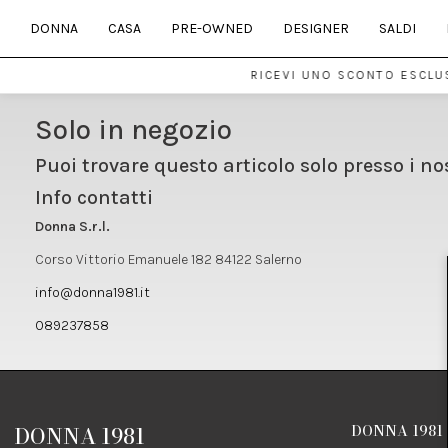
DONNA
CASA
PRE-OWNED
DESIGNER
SALDI
RICEVI UNO SCONTO ESCLUS
Solo in negozio
Puoi trovare questo articolo solo presso i no
Info contatti
Donna S.r.l.
Corso Vittorio Emanuele 182 84122 Salerno
info@donna1981.it
089237858
DONNA 1981
DONNA 1981