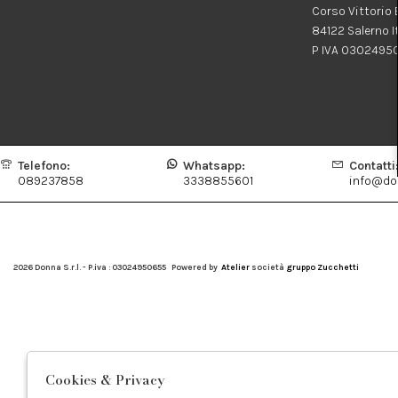
Corso Vittorio
84122 Salerno I
P IVA 0302495
Telefono:
Whatsapp:
Contatti
089237858
3338855601
info@don
2026 Donna S.r.l. - P.iva : 03024950655 Powered by
Atelier
società
gruppo Zucchetti
Cookies & Privacy