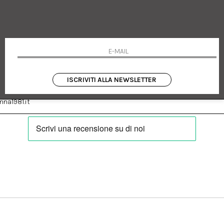
 Emanuele 182
Cookie policy
talia
Privacy Policy
0655
Resi
Termini e condizioni
Condizioni di vendita
Pagamenti
Spedizione
ISCRIVITI ALLA NEWSLETTER
:
Facebook
Instagram
na1981.it