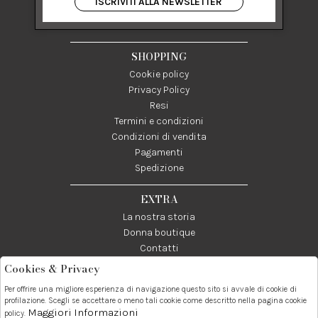
ISCRIVITI ALLA NEWSLETTER
84122 Salerno Italia
P IVA 03024950655
SHOPPING
Cookie policy
Privacy Policy
Resi
Termini e condizioni
Condizioni di vendita
Pagamenti
Spedizione
EXTRA
La nostra storia
Donna boutique
Contatti
Cookies & Privacy
Telefono:
Whatsapp:
Contatti:
Per offrire una migliore esperienza di navigazione questo sito si avvale di cookie di
089237858
3338855601
info@donna1981.it
profilazione. Scegli se accettare o meno tali cookie come descritto nella pagina cookie
Maggiori Informazioni
policy.