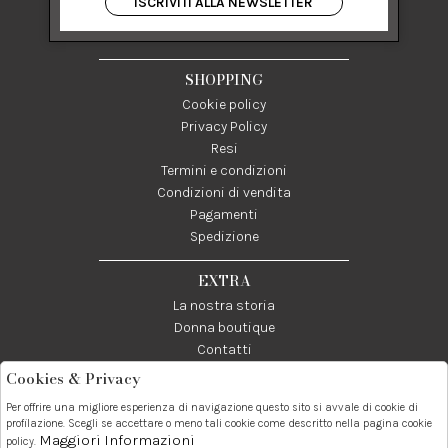
ISCRIVITI ALLA NEWSLETTER
84122 Salerno Italia
P IVA 03024950655
SHOPPING
Cookie policy
Privacy Policy
Resi
Termini e condizioni
Condizioni di vendita
Pagamenti
Spedizione
EXTRA
La nostra storia
Donna boutique
Contatti
Cookies & Privacy
Telefono:
Whatsapp:
Contatti:
Per offrire una migliore esperienza di navigazione questo sito si avvale di cookie di
089237858
3338855601
info@donna1981.it
profilazione. Scegli se accettare o meno tali cookie come descritto nella pagina cookie
Maggiori Informazioni
policy.